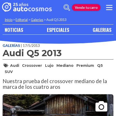
Vende tu carro
Inicio
>
Editorial
>
Galerias
>
Audi Q5 2013
NOTICIAS
ESPECIALES
GALERIAS
GALERÍAS
| 17/5/2013
Audi Q5 2013
Audi
Crossover
Lujo
Mediano
Premium
Q5
SUV
Nuestra prueba del crossover mediano de la
marca de los cuatro aros