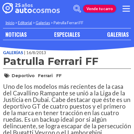
Vende tu carro
Inicio
>
Editorial
>
Galerias
>
Patrulla Ferrari FF
NOTICIAS
ESPECIALES
GALERIAS
GALERÍAS
| 16/8/2013
Patrulla Ferrari FF
Deportivo
Ferrari
FF
Uno de los modelos más recientes de la casa
del Cavallino Rampante se unió a la Liga de la
Justicia en Dubai. Cabe destacar que éste es un
deportivo GT de cuatro puestos y el primero
de la marca en tener tracción en las cuatro
ruedas. Es un backup ideal por si algún
delincuente, se logra escapar de la persecución
del Bugatti Veyron o el Lamborghini