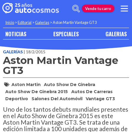
Vende tu carro
Inicio
>
Editorial
>
Galerias
>
Aston Martin Vantage GT3
NOTICIAS
ESPECIALES
GALERIAS
GALERÍAS
| 18/2/2015
Aston Martin Vantage
GT3
Aston Martin
Auto Show De Ginebra
Auto Show De Ginebra 2015
Autos De Carreras
Deportivo
Salones Del Automóvil
Vantage GT3
Uno de los tantos debuts mundiales presentes
en el Auto Show de Ginebra 2015 es este
Aston Martin Vantage GT3. Se trata de una
edición limitada a 100 unidades que además de