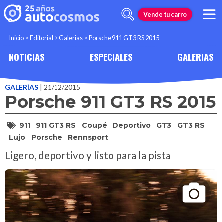
Vende tu carro
Inicio
>
Editorial
>
Galerias
>
Porsche 911 GT3 RS 2015
NOTICIAS
ESPECIALES
GALERIAS
GALERÍAS
| 21/12/2015
Porsche 911 GT3 RS 2015
911
911 GT3 RS
Coupé
Deportivo
GT3
GT3 RS
Lujo
Porsche
Rennsport
Ligero, deportivo y listo para la pista