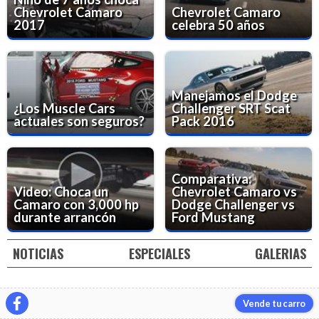
Chevrolet Camaro
Chevrolet Camaro
2017
celebra 50 años
Manejamos el Dodge
¿Los Muscle Cars
Challenger SRT Scat
actuales son seguros?
Pack 2016
Comparativa:
Video: Choca un
Chevrolet Camaro vs
Camaro con 3,000 hp
Dodge Challenger vs
durante arrancón
Ford Mustang
NOTICIAS
ESPECIALES
GALERIAS
Vende tu carro