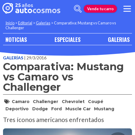
Vende tu carro
Inicio
>
Editorial
>
Galerias
>
Comparativa: Mustang vs Camaro vs
Challenger
NOTICIAS
ESPECIALES
GALERIAS
GALERÍAS
| 29/3/2016
Comparativa: Mustang
vs Camaro vs
Challenger
Camaro
Challenger
Chevrolet
Coupé
Deportivo
Dodge
Ford
Muscle Car
Mustang
Tres íconos americanos enfrentados