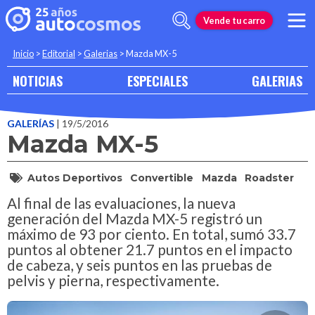
Vende tu carro
Inicio
>
Editorial
>
Galerias
>
Mazda MX-5
NOTICIAS
ESPECIALES
GALERIAS
GALERÍAS
| 19/5/2016
Mazda MX-5
Autos Deportivos
Convertible
Mazda
Roadster
Al final de las evaluaciones, la nueva
generación del Mazda MX-5 registró un
máximo de 93 por ciento. En total, sumó 33.7
puntos al obtener 21.7 puntos en el impacto
de cabeza, y seis puntos en las pruebas de
pelvis y pierna, respectivamente.