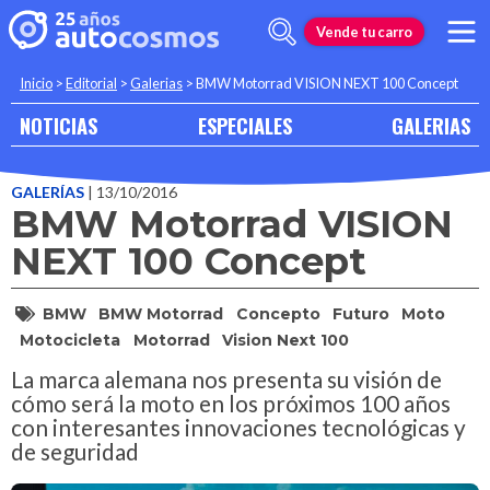
Vende tu carro
Inicio
>
Editorial
>
Galerias
>
BMW Motorrad VISION NEXT 100 Concept
NOTICIAS
ESPECIALES
GALERIAS
GALERÍAS
| 13/10/2016
BMW Motorrad VISION
NEXT 100 Concept
BMW
BMW Motorrad
Concepto
Futuro
Moto
Motocicleta
Motorrad
Vision Next 100
La marca alemana nos presenta su visión de
cómo será la moto en los próximos 100 años
con interesantes innovaciones tecnológicas y
de seguridad