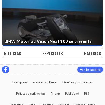
BMW Motorrad Vision Next 100 se presenta
NOTICIAS
ESPECIALES
GALERIAS
Vende tu carro
La empresa
Atención al cliente
Términos y condiciones
Políticas de privacidad
Pricing
Publicidad
RSS
Argentina
Chile
Colombia
Ecuador
Estados Unidos