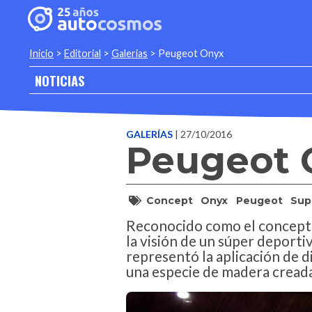
Inicio
>
Editorial
>
Galerias
>
Peugeot Onyx
NOTICIAS
GALERÍAS
| 27/10/2016
Peugeot 
Concept
Onyx
Peugeot
Sup
Reconocido como el concepto
la visión de un súper deportiv
representó la aplicación de d
una especie de madera creada 