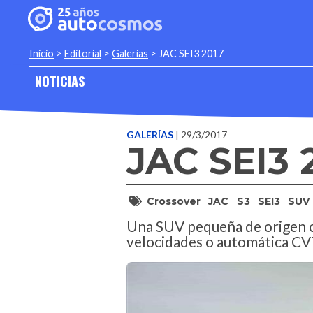
Inicio
>
Editorial
>
Galerias
>
JAC SEI3 2017
NOTICIAS
GALERÍAS
| 29/3/2017
JAC SEI3 
Crossover
JAC
S3
SEI3
SUV
Una SUV pequeña de origen ch
velocidades o automática CVT