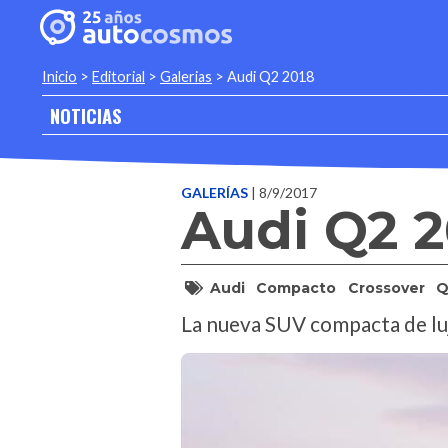
Inicio
>
Editorial
>
Galerias
>
Audi Q2 2018
NOTICIAS
GALERÍAS
| 8/9/2017
Audi Q2 2
Audi
Compacto
Crossover
Q
La nueva SUV compacta de luj