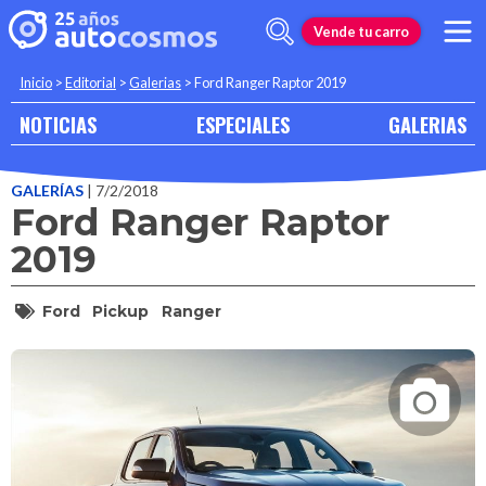
Vende tu carro
Inicio
>
Editorial
>
Galerias
>
Ford Ranger Raptor 2019
NOTICIAS
ESPECIALES
GALERIAS
GALERÍAS
| 7/2/2018
Ford Ranger Raptor
2019
Ford
Pickup
Ranger