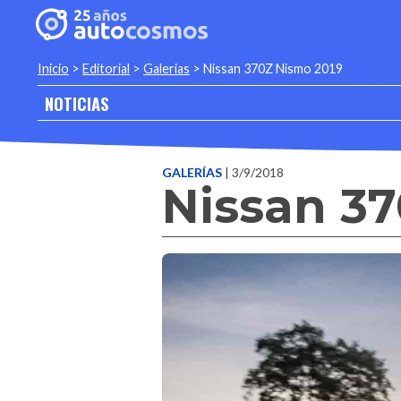
Inicio
>
Editorial
>
Galerias
>
Nissan 370Z Nismo 2019
NOTICIAS
GALERÍAS
| 3/9/2018
Nissan 3