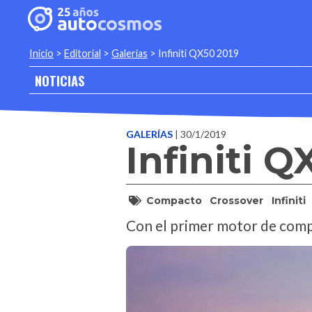
Inicio
>
Editorial
>
Galerias
>
Infiniti QX50 2019
NOTICIAS
GALERÍAS
| 30/1/2019
Infiniti Q
Compacto
Crossover
Infiniti
Con el primer motor de comp