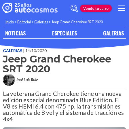
Vende tu carro
Inicio
>
Editorial
>
Galerias
>
Jeep Grand Cherokee SRT 2020
NOTICIAS
ESPECIALES
GALERIAS
GALERÍAS
| 14/10/2020
Jeep Grand Cherokee
SRT 2020
José Luis Ruiz
La veterana Grand Cherokee tiene una nueva
edición especial denominada Blue Edition. El
V8 es HEMI 6.4 con 475 hp, la transmisión es
automática de 8 vel y el sistema de tracción es
4x4