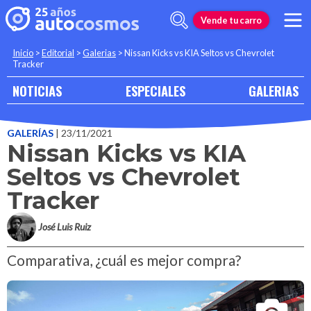
Vende tu carro
Inicio
>
Editorial
>
Galerias
>
Nissan Kicks vs KIA Seltos vs Chevrolet
Tracker
NOTICIAS
ESPECIALES
GALERIAS
GALERÍAS
| 23/11/2021
Nissan Kicks vs KIA
Seltos vs Chevrolet
Tracker
José Luis Ruiz
Comparativa, ¿cuál es mejor compra?