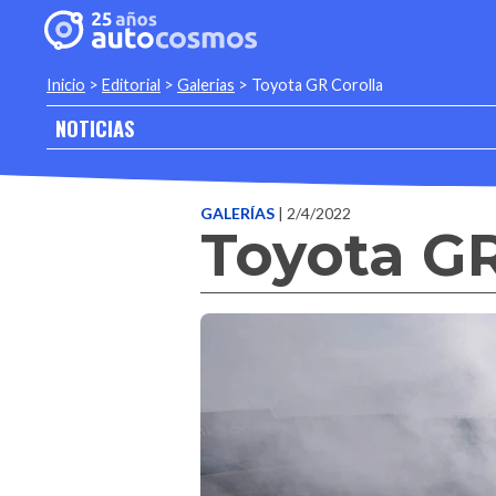
Inicio
>
Editorial
>
Galerias
>
Toyota GR Corolla
NOTICIAS
GALERÍAS
| 2/4/2022
Toyota GR