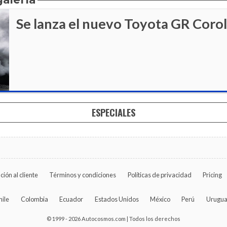
Se lanza el nuevo Toyota GR Coro
ESPECIALES
ción al cliente
Términos y condiciones
Políticas de privacidad
Pricing
hile
Colombia
Ecuador
Estados Unidos
México
Perú
Urugu
© 1999 - 2026 Autocosmos.com | Todos los derechos