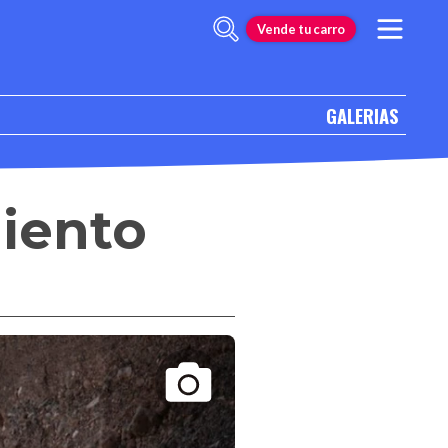
Vende tu carro
GALERIAS
iento