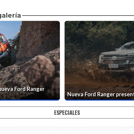
galería
 nueva Ford Ranger
Nueva Ford Ranger present
ESPECIALES