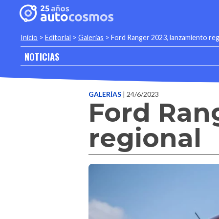
Inicio
>
Editorial
>
Galerias
>
Ford Ranger 2023, lanzamiento reg
NOTICIAS
GALERÍAS
| 24/6/2023
Ford Ran
regional